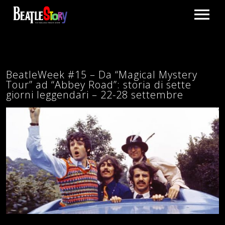
HOME
THE SHOW
BeatleWeek #15 – Da “Magical Mystery
Tour” ad “Abbey Road”: storia di sette
giorni leggendari – 22-28 settembre
TOUR
HOLLAND AND BELGIUM
TRAILER
ITALY
TRAILER
SHOP
PROMO CLIP
GALLERY
BLOG
CONTACT