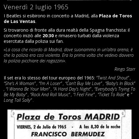
Venerdì 2 luglio 1965
I Beatles si esibirono in concerto a Madrid, alla
Plaza de Toros
de Las Ventas
.
Si trovarono di fronte alla dura realtà della Spagna franchista: il
concerto iniziò alle
20:30
e rimasero turbati dalla violenza
esercitata dalla polizia sui fan.
«La cosa che ricordo di Madrid, dove suonammo in un’altra arena, è
che la polizia era così violenta. Era la prima volta che vedevo davvero
la polizia picchiare dei ragazzini».
Ringo Starr
Il set era lo stesso del tour europeo del 1965:
“Twist And Shout” ,
“She’s A Woman” , “I’m A Loser” , “Can’t Buy Me Love” , “Baby’s In Black”
, “I Wanna Be Your Man” , “A Hard Day’s Night” , “Everybody’s Trying To
Be My Baby” , “Rock And Roll Music” , “I Feel Fine” , “Ticket To Ride”
e
”
Long Tall Sally” .