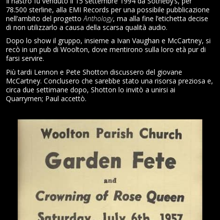
Il nastro fu venduto il 15 settembre 1994 da Sotheby’s, per
78.500 sterline, alla EMI Records per una possibile pubblicazione
nell’ambito del progetto
Anthology
, ma alla fine l’etichetta decise
di non utilizzarlo a causa della scarsa qualità audio.
Dopo lo show il gruppo, insieme a Ivan Vaughan e McCartney, si
recò in un pub di Woolton, dove mentirono sulla loro età pur di
farsi servire.
Più tardi Lennon e Pete Shotton discussero del giovane
McCartney. Conclusero che sarebbe stato una risorsa preziosa e,
circa due settimane dopo, Shotton lo invitò a unirsi ai
Quarrymen; Paul accettò.