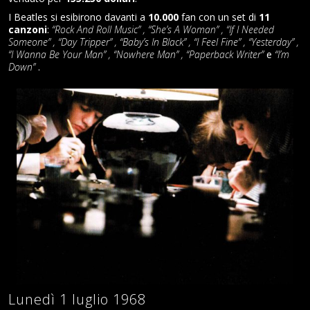
I Beatles si esibirono davanti a
10.000
fan con un set di
11
canzoni
:
“Rock And Roll Music” , “She’s A Woman” , “If I Needed
Someone” , “Day Tripper” , “Baby’s In Black” , “I Feel Fine” , “Yesterday” ,
“I Wanna Be Your Man” , “Nowhere Man” , “Paperback Writer”
e
“I’m
Down”
.
Lunedì 1 luglio 1968