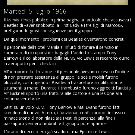
Martedì 5 luglio 1966
Il
Manila Times
pubblicò in prima pagina un articolo che accusava i
Beatles di «aver snobbato la First Lady e i tre figli di Marcos»,
prefigurando gravi conseguenze per il gruppo.
Da quel momento i problemi dei Beatles diventarono concreti.
Il personale dell’Hotel Manila si rifiutò di fornire il servizio in
camera o di occuparsi dei bagagli. L’addetto stampa Tony
Barrow e il collaboratore della NEMS Vic Lewis si recarono quindi
in aeroporto per il check-in.
All’aeroporto la direzione e il personale avevano ricevuto l’ordine
di non prestare assistenza al gruppo: le scale mobili furono
bloccate, costringendo i Beatles a trasportare amplificatori e
strumenti a mano. Durante il trambusto furono aggrediti; l’autista
Alf Bicknell riportò una frattura alle costole e una lesione alla
colonna vertebrale.
Saliti su un volo KLM, Tony Barrow e Mal Evans furono fatti
scendere di nuovo. A terra, i funzionari confiscarono l’incasso e
minacciarono di non rilasciare i visti di partenza; alla fine i
passaporti vennero timbrati e il gruppo poté ripartire.
L’orario di decollo era già scaduto, ma Epstein e Lewis