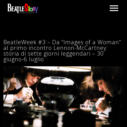
HOME
THE SHOW
BeatleWeek #3 – Da “Images of a Woman”
al primo incontro Lennon-McCartney:
storia di sette giorni leggendari – 30
TOUR
giugno-6 luglio
HOLLAND AND BELGIUM
TRAILER
ITALY
TRAILER
SHOP
PROMO CLIP
GALLERY
BLOG
CONTACT