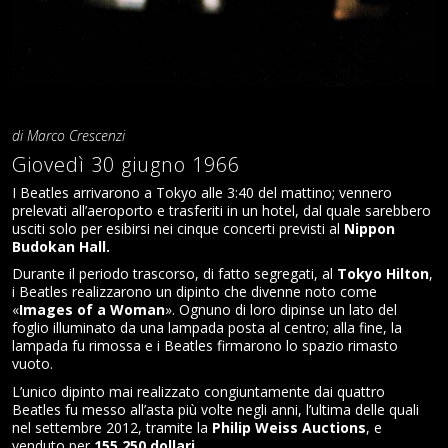
NEWSLETTER
di Marco Crescenzi
Giovedì 30 giugno 1966
I Beatles arrivarono a Tokyo alle 3:40 del mattino; vennero
prelevati all’aeroporto e trasferiti in un hotel, dal quale sarebbero
usciti solo per esibirsi nei cinque concerti previsti al
Nippon
Budokan Hall.
Durante il periodo trascorso, di fatto segregati, al
Tokyo Hilton
,
i Beatles realizzarono un dipinto che divenne noto come
«
Images of a Woman
». Ognuno di loro dipinse un lato del
foglio illuminato da una lampada posta al centro; alla fine, la
lampada fu rimossa e i Beatles firmarono lo spazio rimasto
vuoto.
L’unico dipinto mai realizzato congiuntamente dai quattro
Beatles fu messo all’asta più volte negli anni, l’ultima delle quali
nel settembre 2012, tramite la
Philip Weiss Auctions
, e
venduto per
155.250 dollari
.