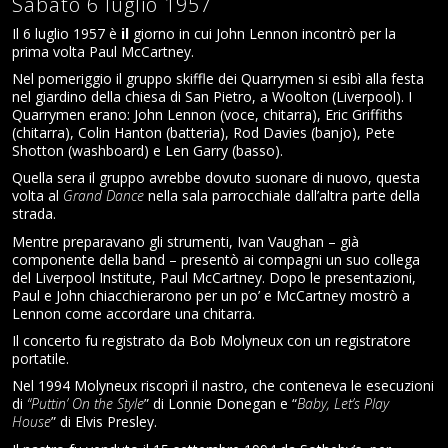
Sabato 6 luglio 1957
Il 6 luglio 1957 è
il
giorno in cui John Lennon incontrò per la
prima volta Paul McCartney.
Nel pomeriggio il gruppo skiffle dei Quarrymen si esibì alla festa
nel giardino della chiesa di San Pietro, a Woolton (Liverpool). I
Quarrymen erano: John Lennon (voce, chitarra), Eric Griffiths
(chitarra), Colin Hanton (batteria), Rod Davies (banjo), Pete
Shotton (washboard) e Len Garry (basso).
Quella sera il gruppo avrebbe dovuto suonare di nuovo, questa
volta al
Grand Dance
nella sala parrocchiale dall’altra parte della
strada.
Mentre preparavano gli strumenti, Ivan Vaughan – già
componente della band – presentò ai compagni un suo collega
del Liverpool Institute, Paul McCartney. Dopo le presentazioni,
Paul e John chiacchierarono per un po’ e McCartney mostrò a
Lennon come accordare una chitarra.
Il concerto fu registrato da Bob Molyneux con un registratore
portatile.
Nel 1994 Molyneux riscoprì il nastro, che conteneva le esecuzioni
di
“Puttin’ On the Style
” di Lonnie Donegan e “
Baby, Let’s Play
House
” di Elvis Presley.