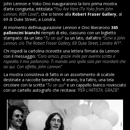
John Lennon e Yoko Ono inaugurarono la loro prima mostra
d’arte congiunta, intitolata “
You Are Here (To Yoko from John
Lennon, With Love)
“, che si tenne alla
Robert Fraser Gallery
, al
69 di Duke Street, a Londra.
Al momento dell’inaugurazione Lennon e Ono liberarono
365
palloncini bianchi
riempiti di elio, ciascuno con un biglietto
stampato: da un lato “
Tu sei qui
” su un lato, dall’altro “
Scrivi a John
Lennon, c/o The Robert Fraser Gallery, 69 Duke Street, Londra W1
“.
Chi rispedì la cartolina ricevette una lettera firmata da Lennon
con il messaggio:
“Caro amico, grazie mille per avermi scritto e
rispedito il mio palloncino. Ti mando una spilla solo per ricordarti che
sei qui. Con affetto, John Lennon”
La mostra consisteva di fatto in un assortimento di scatole
destinate a raccolte benefiche. Vi erano, tra l’altro, una tela
circolare con la scritta “
Tu sei qui
” e un cappello bianco rovesciato
con un cartello autografo che recitava:
“PER L’ARTISTA. GRAZIE”.