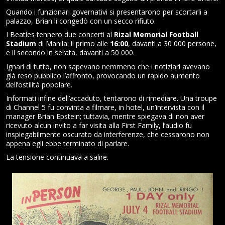
Quando i funzionari governativi si presentarono per scortarli a
palazzo, Brian li congedò con un secco rifiuto.
I Beatles tennero due concerti al
Rizal Memorial Football
Stadium
di Manila: il primo alle
16:00
, davanti a 30 000 persone,
e il secondo in serata, davanti a 50 000.
Ignari di tutto, non sapevano nemmeno che i notiziari avevano
già reso pubblico l’affronto, provocando un rapido aumento
dell’ostilità popolare.
Informati infine dell’accaduto, tentarono di rimediare. Una troupe
di Channel 5 fu convinta a filmare, in hotel, un’intervista con il
manager Brian Epstein; tuttavia, mentre spiegava di non aver
ricevuto alcun invito a far visita alla First Family, l’audio fu
inspiegabilmente oscurato da interferenze, che cessarono non
appena egli ebbe terminato di parlare.
La tensione continuava a salire.