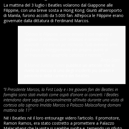
La mattina del 3 luglio i Beatles volarono dal Giappone alle
Filippine, con una breve sosta a Hong Kong. Giunti all’aeroporto
di Manila, furono accolti da 5.000 fan. All’epoca le Filippine erano
governate dalla dittatura di Ferdinand Marcos.
“Odiavo le Filippine. Siamo arrivati ​​lì con migliaia e
migliaia di bambini, con centinaia e centinaia di
poliziotti – ed era un po’ rischioso. Tutti avevano armi
da fuoco e l’atteggiamento era proprio quello di
un’Inquisizione spagnola, cattolica e razzista.”
Ringo Starr
Il
Manila Sunday Times
pubblicò un articolo che si
rivelò la miccia di uno degli incidenti più celebri e
pericolosi della carriera dei Beatles.
“Il Presidente Marcos, la First Lady e i tre giovani fan dei Beatles in
famiglia sono stati invitati come ospiti d’onore ai concerti. I Beatles
intendono dare seguito personalmente all’invito durante una visita di
cortesia alla signora Imelda Marcos a Palazzo Malacañang domani
mattina alle 11”
Né i Beatles né il loro entourage videro l’articolo. Il promotore,
Ramon Ramos, era stato costretto a promettere a Palazzo
Malacañang che la visita si sarebbe svolta e, temendo un rifiuto,