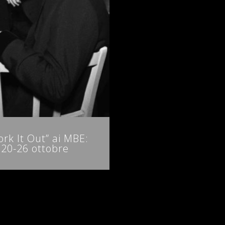
k It Out” ai MBE:
– 20-26 ottobre