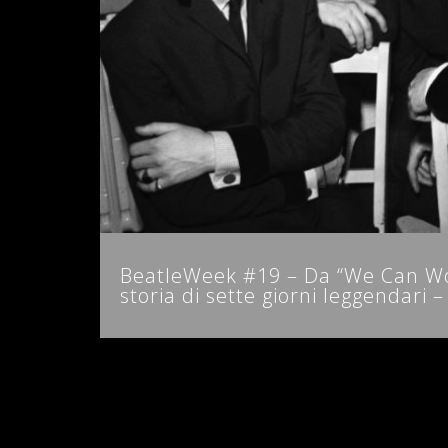
BeatleWeek #19 – Da “We Can Wor
storia di sette giorni leggendari 