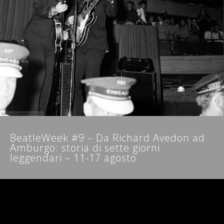
NEWSLETTER
BeatleWeek #9 – Da Richard Avedon ad
Amburgo: storia di sette giorni
leggendari – 11-17 agosto