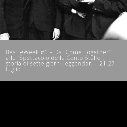
NEWSLETTER
BeatleWeek #6 – Da “Come Together”
allo “Spettacolo delle Cento Stelle”:
storia di sette giorni leggendari – 21-27
luglio