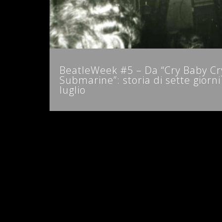
BeatleWeek #5 – Da “Cry Baby Cry
Submarine”: storia di sette giorn
luglio