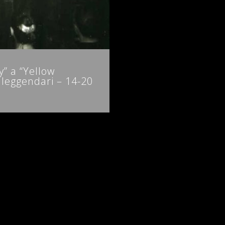
” a “Yellow
i leggendari – 14-20