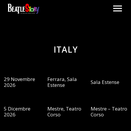
HOME
THE SHOW
ITALY
TOUR
HOLLAND AND BELGIUM
TRAILER
29 Novembre
Ferrara, Sala
ITALY
Sala Estense
TRAILER
2026
Estense
SHOP
PROMO CLIP
GALLERY
5 Dicembre
Mestre, Teatro
Mestre – Teatro
2026
Corso
Corso
BLOG
CONTACT