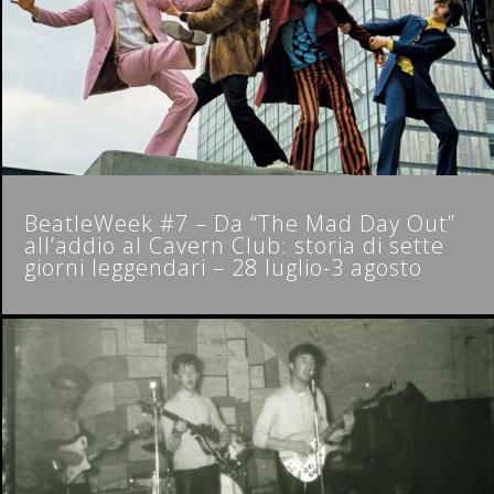
BeatleWeek #7 – Da “The Mad Day Out”
all’addio al Cavern Club: storia di sette
giorni leggendari – 28 luglio-3 agosto