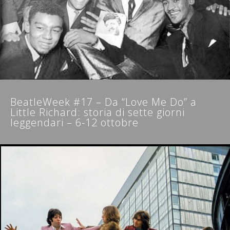
NEWSLETTER
BeatleWeek #17 – Da “Love Me Do” a
Little Richard: storia di sette giorni
leggendari – 6-12 ottobre