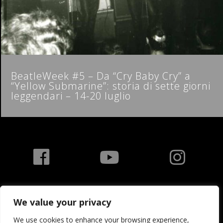
BeatleWeek #5 – Da “Cry Baby Cry” a
“Yellow Submarine”: storia di sette giorni
leggendari – 14-20 luglio
We value your privacy
We use cookies to enhance your browsing experience,