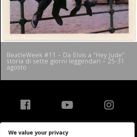
BeatleWeek #11 – Da Elvis a “Hey Jude”:
storia di sette giorni leggendari – 25-31
agosto
We value your privacy